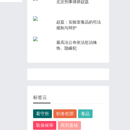
北京刑事律师赵荔
赵荔：实验室毒品的司法
规制与辩护
最高法公布依法惩治掩
饰、隐瞒犯
标签云
看守所
职务犯罪
毒品
取保候审
死刑复核