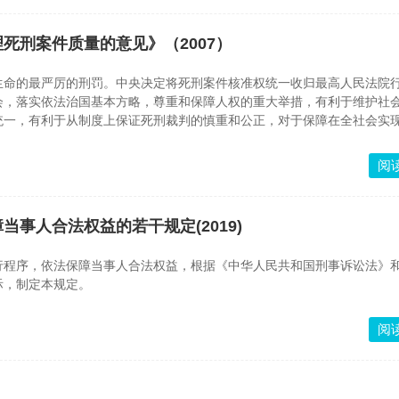
死刑案件质量的意见》（2007）
生命的最严厉的刑罚。中央决定将死刑案件核准权统一收归最高人民法院
会，落实依法治国基本方略，尊重和保障人权的重大举措，有利于维护社
统一，有利于从制度上保证死刑裁判的慎重和公正，对于保障在全社会实
专政的政权，全面建设小康社会，具有十分重要的意义
阅
事人合法权益的若干规定(2019)
行程序，依法保障当事人合法权益，根据《中华人民共和国刑事诉讼法》
际，制定本规定。
阅