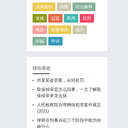
法律援助
拘留
司法解释
逮捕
赵荔
羁押
死刑
掩隐
刑事律师
减刑
诈骗
申诉
猜你喜欢
尚某某盗窃案，从轻处罚
取保候审是怎么回事，一文了解取
保候审来龙去脉
人民检察院办理网络犯罪案件规定
(2021)
律师在刑事诉讼三个阶段中能为你
做什么