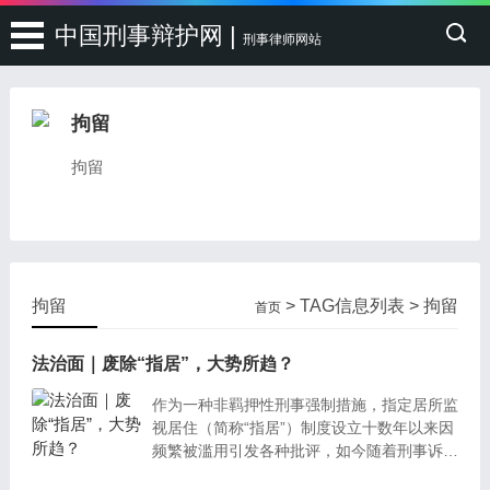
中国刑事辩护网 |
刑事律师网站
拘留
拘留
拘留
> TAG信息列表 > 拘留
首页
法治面｜废除“指居”，大势所趋？
作为一种非羁押性刑事强制措施，指定居所监
视居住（简称“指居”）制度设立十数年以来因
频繁被滥用引发各种批评，如今随着刑事诉讼
法启动第4次修改，法学界围绕其存废之争讨