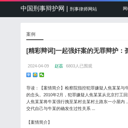
中国刑事辩护网 |
网
刑事律师网站
案例
[精彩辩词]一起强奸案的无罪辩护
2024-04-09
赵荔
6803人已围观
导读：【案情简介】检察院指控犯罪嫌疑人焦某某与
的念头。2010年2月，犯罪嫌疑人焦某某从北京打
人焦某某将牛某强行拽至某村去某村土路东一小屋内
交代自己与牛某的确发生过性关系 ...
【案情简介】