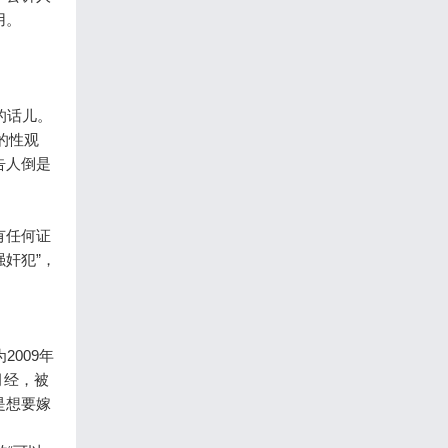
用。
的话儿。
的性观
告人倒是
有任何证
奸犯”，
009年
月经，被
是想要嫁