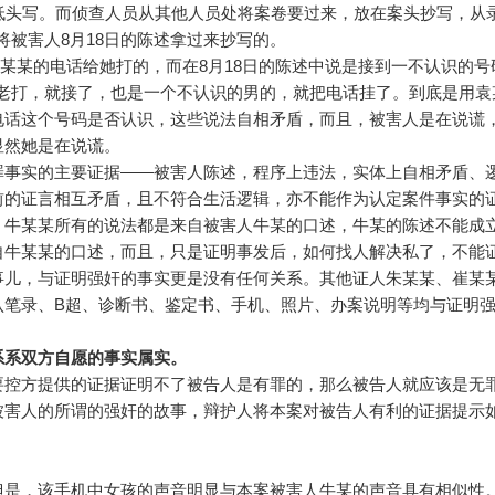
低头写。而侦查人员从其他人员处将案卷要过来，放在案头抄写，从
查人员是将被害人8月18日的陈述拿过来抄写的。
用袁某某的电话给她打的，而在8月18日的陈述中说是接到一不认识的号
，后来老打，就接了，也是一个不认识的男的，就把电话挂了。到底是用
电话这个号码是否认识，这些说法自相矛盾，而且，被害人是在说谎
，显然她是在说谎。
事实的主要证据——被害人陈述，程序上违法，实体上自相矛盾、
前的证言相互矛盾，且不符合生活逻辑，亦不能作为认定案件事实的
牛某某所有的说法都是来自被害人牛某的口述，牛某的陈述不能成
自牛某某的口述，而且，只是证明事发后，如何找人解决私了，不能
事儿，与证明强奸的事实更是没有任何关系。其他证人朱某某、崔某
认笔录、B超、诊断书、鉴定书、手机、照片、办案说明等均与证明
系系双方自愿的事实属实。
控方提供的证据证明不了被告人是有罪的，那么被告人就应该是无
被害人的所谓的强奸的故事，辩护人将本案对被告人有利的证据提示
是，该手机中女孩的声音明显与本案被害人牛某的声音具有相似性