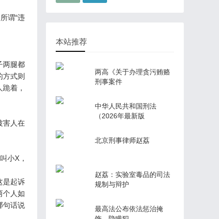
所谓“违
本站推荐
子两腿都
两高《关于办理贪污贿赂
的方式则
刑事案件
人跪着，
中华人民共和国刑法
（2026年最新版
被害人在
北京刑事律师赵荔
叫小X，
赵荔：实验室毒品的司法
这是起诉
规制与辩护
两个人如
哪句话说
最高法公布依法惩治掩
饰、隐瞒犯