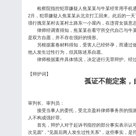
检察院指控犯罪嫌疑人焦某某与牛某经常用手机通话
2月，犯罪嫌疑人焦某某从北京打工回来。此后的一
强行拽至某村去某村土路东一小屋内，在违背女孩意
律师经调查得知，焦某某在看守所交代自己与牛某
是双方自愿，并不存在强奸的情形。
另根据案卷材料得知，受害人已经怀孕，而通过做D
他人发生过性行为，但其陈述系自愿。
律师根据案件具体情况，决定进行无罪辩护。经过
【辩护词】
孤证不能定案，
审判长、审判员：
接受当事人的委托，受北京盈科律师事务所的指派
人不构成强奸罪。
首先，辩护人对于起诉书指控的部分事实表示认可。
次见面”，“见面后两人发生过性关系”，这些事实，