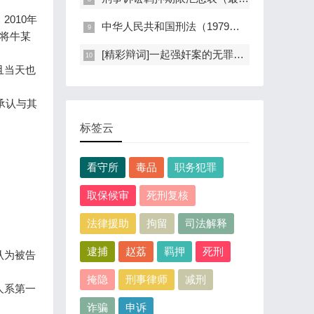
010年
中华人民共和国刑法（1979年版）
将牛某
[精彩辩词]一起强奸案的无罪辩护：孤证不能定案，自愿不是强奸
且当天也
承认与其
标签云
看守所
毒品
职务犯罪
取保候审
死刑复核
法律援助
拘留
司法解释
逮捕
赵荔
羁押
死刑
认为被告
掩隐
刑事律师
减刑
人系第一
诈骗
申诉