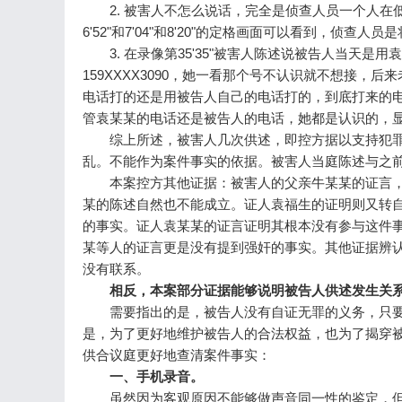
2. 被害人不怎么说话，完全是侦查人员一个人在
6'52"和7'04"和8'20"的定格画面可以看到，侦
3. 在录像第35'35"被害人陈述说被告人当天是
159XXXX3090，她一看那个号不认识就不想接
电话打的还是用被告人自己的电话打的，到底打来的
管袁某某的电话还是被告人的电话，她都是认识的
综上所述，被害人几次供述，即控方据以支持犯罪
乱。不能作为案件事实的依据。被害人当庭陈述与之
本案控方其他证据：被害人的父亲牛某某的证言，
某的陈述自然也不能成立。证人袁福生的证明则又转
的事实。证人袁某某的证言证明其根本没有参与这件
某等人的证言更是没有提到强奸的事实。其他证据辨
没有联系。
相反，本案部分证据能够说明被告人供述发生关
需要指出的是，被告人没有自证无罪的义务，只要
是，为了更好地维护被告人的合法权益，也为了揭穿
供合议庭更好地查清案件事实：
一、手机录音。
虽然因为客观原因不能够做声音同一性的鉴定，但