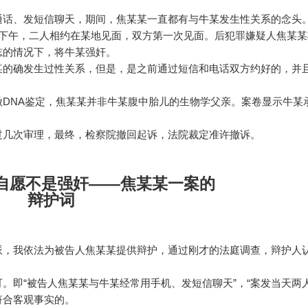
、发短信聊天，期间，焦某某一直都有与牛某发生性关系的念头。2
天下午，二人相约在某地见面，双方第一次见面。后犯罪嫌疑人焦某某
志的情况下，将牛某强奸。
的确发生过性关系，但是，是之前通过短信和电话双方约好的，并
NA鉴定，焦某某并非牛某腹中胎儿的生物学父亲。案卷显示牛某
几次审理，最终，检察院撤回起诉，法院裁定准许撤诉。
自愿不是强奸——焦某某一案的
辩护词
，我依法为被告人焦某某提供辩护，通过刚才的法庭调查，辩护人
即“被告人焦某某与牛某经常用手机、发短信聊天”，“案发当天两
是符合客观事实的。