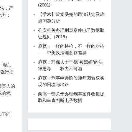
(2001)
法，严
【学术】斡旋受贿的司法认定及难
地方：
点问题分析
公安机关办理刑事案件电子数据取
证规则（2019）
赵荔：一样的持枪，不一样的对待
——中美执法理念存差异
赵荔：环保人士宁德“被嫖娼”的法
“嗯”。
律思考——权力不可滥
某强行把
赵荔：刑事申诉阶段律师阅卷权实
现的困境与出路
被害人的
成的笔
两高一部关于办理刑事案件收集提
取和审查判断电子数据
如下问