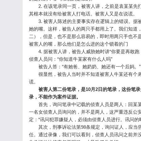
2. 在该笔录同一页，被害人讲，之前是袁某某先
其根本就没有给被害人打电话。被害人又是在说谎
3. 被害人陈述的主要事实存在逻辑上的错误。据
她的嘴。这样，被告人的两只手都用上了。我们知道
二），但是，也不是那么容易的，即时用两只手也不
被害人的嘴，那么他们是怎么进的这个锁着的门
4. 据被害人讲，被告人威胁她时讲“你要是再敢跑
侦查人员问：“你知道牛某家有什么人吗”
被告人答：“有她爸、她奶奶、她还有一个后妈。
很显然，被告人当时并不知道被害人牛某还有个弟
谎。
被害人第二份笔录，是10月2日的笔录，这份笔
录，不能作为案件证据。
首先，询问笔录中记载的侦查人员是两人：回某某
一名女侦查人员询问的，并不是两人，这严重违反公
定：“讯问犯罪嫌疑人，必须由侦查人员进行。讯问的
其次，刑事诉讼法第98条规定，询问证人，应当告
任。通过录像，我们可以看到，侦查人员讯问之前并