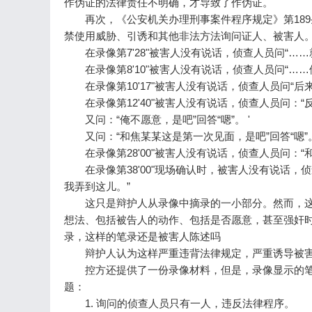
作伪证的法律责任不明确，才导致了作伪证。
再次，《公安机关办理刑事案件程序规定》第189
禁使用威胁、引诱和其他非法方法询问证人、被害人
在录像第7'28"被害人没有说话，侦查人员问“……就
在录像第8'10"被害人没有说话，侦查人员问“……
在录像第10'17"被害人没有说话，侦查人员问“后
在录像第12'40"被害人没有说话，侦查人员问：“反
又问：“俺不愿意，是吧”回答“嗯”。 '
又问：“和焦某某这是第一次见面，是吧”回答“嗯”
在录像第28'00"被害人没有说话，侦查人员问：“
在录像第38'00"现场确认时，被害人没有说话，侦
我弄到这儿。”
这只是辩护人从录像中摘录的一小部分。然而，这
想法、包括被告人的动作、包括是否愿意，甚至强奸
录，这样的笔录还是被害人陈述吗
辩护人认为这样严重违背法律规定，严重诱导被
控方还提供了一份录像材料，但是，录像显示的笔
题：
1. 询问的侦查人员只有一人，违反法律程序。