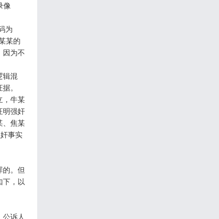
录像
码为
袁某某的
，因为不
逻辑混
证据。
立，牛某
证明强奸
某、焦某
强奸事实
罪的。但
如下，以
。公诉人