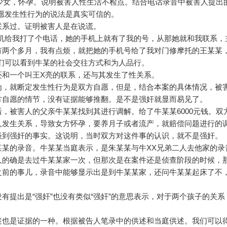
少女，怀孕。说明被害人性生活不检点。结合电话录音中被害人提出的
自愿发生性行为的说法是真实可信的。
联系过。证明被害人是在说谎。
给我打了个电话，她的手机上就有了我的号，从那她就和我联系，
有两个多月，我有点烦，就把她的手机号给了我对门修摩托的王某某
我们可以看到牛某的社会交往方式和为人品行。
和一个叫王X亮的联系，还与其发生了性关系。
，就断定发生性行为是双方自愿，但是，结合本案的具体情况，被
方自愿的情节，没有证据能够推翻。是不是强奸就显而易见了。
，被害人的父亲牛某某找到其进行调解。给了牛某某6000元钱。双
人发生关系，导致女方怀孕，要养月子或者流产，就赔偿问题进行的
谈到强奸的事实。这说明，当时双方对这件事的认识，就不是强奸
的录音。牛某某当庭表示，是朱某某与牛XX兄弟二人去他家的录
人的确是去过牛某某家一次，但那次是在案件还是侦查阶段的时候，
之前的事儿，录音中能够显示出是到牛某某家，还问牛某某起床了不
出是“强奸”也没有类似“强奸”的意思表示，对于两个孩子的关系
述也是证据的一种。根据被告人笔录中的供述和当庭供述。我们可以