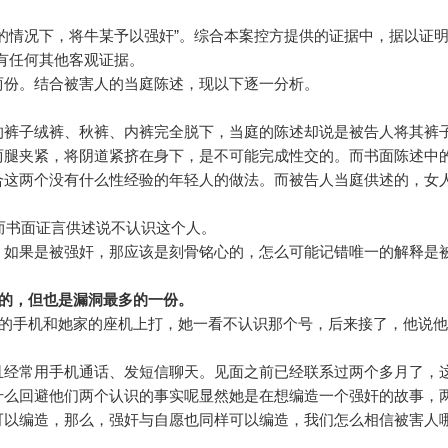
。
情况下，将牛某予以强奸”。综合本案控方提供的证据中，据以证明
没有任何其他客观证据。
份。结合被害人的当庭陈述，现以下逐一分析。
裤子绒裤、秋裤、内裤完全脱下，当庭的陈述却说是被告人将其裤
两腿夹紧，将阴道紧挤在身下，是不可能完成性交的。而书面陈述中
合这两个没有什么性经验的年轻人的做法。而被告人当庭供述的，女
而书面证言供述说不认识这个人。
如果是被强奸，那应该是刻骨铭心的，怎么可能记错唯一的解释是
细的，但也是漏洞最多的一份。
的手机和她家的座机上打，她一看不认识那个号，后来接了，他说他
经常用手机通话、发短信聊天。见面之前已经联系过两个多月了，
什么回避他们两个认识的事实呢显然她是在想编造一个强奸的故事，
可以编造，那么，强奸与自愿也同样可以编造，我们怎么相信被害人