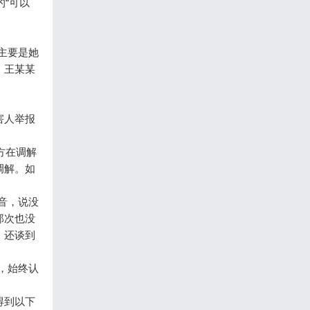
“可以
主要是她
，王某某
害人举报
方在调解
调解。如
。
音，说没
那次也没
，还谈到
，始终认
得到以下