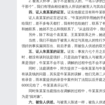
2. 被害人怀孕，孩子不是被告人的。一名17岁的
干那个”，我们有理由相信被告人所说的被害人与其
四、证人袁某某的证言。
证实他最近没有和牛某
证人袁某某的证言还证实，“牛某的同学用她的手机
给我打，差不多每天都打，我有时也给她打，联系了
和她联系，她就不怎么和我联系了。”从这段话中，
另外，除了和这个袁某某、王某某联系之外，她还
当然，我们不能由于被害人有过与其他人的性行为
强奸的事实漏洞百出、前后矛盾，而被告人供述的双
五、证人朱某某的证言。
证实：事发六七个月之后
时，都没有谈到说是强奸，只是说由于被告人与被害
果是强奸，牛某某不会不说，调解的过程中也不会不
同时，法庭调查中，辩方提供了一份朱某某与牛某某
有谈及钱的问题，其实是牛某某的误解，他们兄弟二
有录音，而本案提供的录音中案件到了法院以后开庭
6000元给了，牛某某表示认可。
同时朱某某当庭指出在调解的过程中，牛某某并没有提
为是“搞对象”。
六、被告人供述。
与被害人陈述一样，被告人供