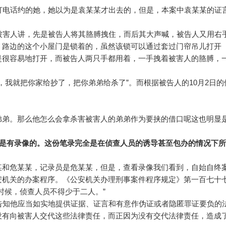
打电话约的她，她以为是袁某某才出去的，但是，本案中袁某某的证
。
被害人讲，先是被告人将其胳膊拽住，而后其大声喊，被告人又用右
，路边的这个小屋门是锁着的，虽然该锁可以通过套过门帘吊儿打开
是很容易地打开，而被告人两只手都用着，一手拽着被害人的胳膊，
，我就把你家给抄了，把你弟弟给杀了”。而根据被告人的10月2日的
”
弟。那么他怎么会拿杀害被害人的弟弟作为要挟的借口呢这也明显
录是有录像的。这份笔录完全是在侦查人员的诱导甚至包办的情况下
和危某某，记录员是危某某，但是，查看录像我们看到，自始自终
安机关的办案程序。《公安机关办理刑事案件程序规定》第一百七十
时候，侦查人员不得少于二人。”
知他应当如实地提供证据、证言和有意作伪证或者隐匿罪证要负的
没有向被害人交代这些法律责任，而正因为没有交代法律责任，造成