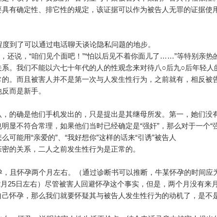
要具有确定性、排它性的规定，该证据可以作为被告人无罪的证据使
程度到了可以通过电话聊天谈论隐私问题的地步。
，还说，“咱们见个面吧！”“怕以后见不着你面儿了……”等特别亲热
系。我们不能以六七十年代的人的性观念来对待八○后九○后年轻人
常的。而且被害人并不是第一次与人发生性行为，之前就有，相反被
，他反而是新手。
，的确是他们手机发出的，只是提出是其继母所发。第一，她们没
明显不符合常理，如果他们当时已经确定是“强奸”，那么对于一个“强
可能用“亲爱的”、“我好想你”这样的话来“引诱”被告人
密的关系，二人之前发生性行为是正常的。
：
，且怀孕两个月左右。（通过诊断书可以推断，牛某怀孕的时间应为2
0年2月25日左右）尽管被害人回避怀孕这个事实，但是，两个月没有来
自己怀孕，那么我们就要怀疑其与被告人发生性行为的动机了，是不