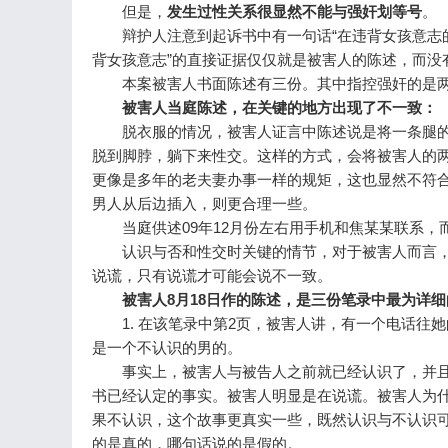
但是，
发生过性关系很显然不能与强奸划等号
辩护人注意到起诉书中有一句话“在违背女孩意志的
背女孩意志”的直接证据仅仅就是被害人的陈述，而
本案被害人书面陈述有三份。其中指控强奸的是两
被害人当庭陈述，在关键的地方出现了不一致：
脱衣服的情况，被害人证言中陈述说是将一条腿的
脱到脚脖，躺下来性交。这样的方式，会将被害人的
更像是多年的老夫妻办事一样的规矩，这也显然不符
男人从后边插入，则更合理一些。
当庭供述09年12月份左右用手机和焦某某联系，
认识与否和性交时关键的情节，对于被害人而言，
说谎，只有说谎才可能会说不一致。
被害人8月18日作的陈述，是三份笔录中最为详
1. 在该笔录中第2页，被害人讲，有一个电话往她
是一个不认识的男的。
事实上，被害人与被告人之前就已经认识了，并且
书已经认定的事实。被害人明显是在说谎。被害人为
果不认识，这个故事更真实一些，既然认识与不认识
的是真的，哪句话说的是假的。