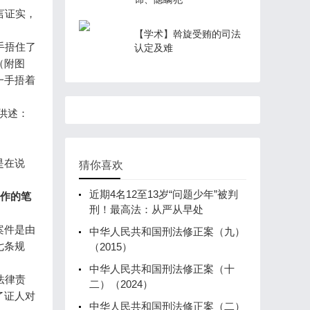
言证实，
【学术】斡旋受贿的司法
手捂住了
认定及难
（附图
一手捂着
供述：
是在说
猜你喜欢
近期4名12至13岁“问题少年”被判
所作的笔
刑！最高法：从严从早处
案件是由
中华人民共和国刑法修正案（九）
七条规
（2015）
中华人民共和国刑法修正案（十
法律责
二）（2024）
了证人对
中华人民共和国刑法修正案（二）