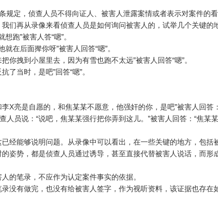
条规定，侦查人员不得向证人、被害人泄露案情或者表示对案件的看
。我们再从录像来看侦查人员是如何询问被害人的，试举几个关键的
想跑”被害人答“嗯”。
他就在后面撵你呀”被害人回答“嗯”。
来把你拽到小屋里去，因为有雪也跑不太远”被害人回答“嗯”。
抗了当时，是吧”回答“嗯”。
。
和李X亮是自愿的，和焦某某不愿意，他强奸的你，是吧”被害人回答：
查人员说：“说吧，焦某某强行把你弄到这儿。”被害人回答：“焦某
已经能够说明问题。从录像中可以看出，在一些关键的地方，包括
时的姿势，都是侦查人员通过诱导，甚至直接代替被害人说话，而形
害人的笔录，不应作为认定案件事实的依据。
录没有做完，也没有给被害人签字，作为视听资料，该证据也存在