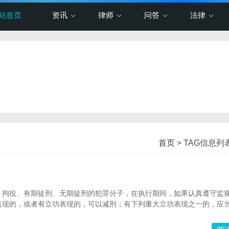
站首页
资讯
律师
问答
法律
首页
> TAG信息列表
、拘役、有期徒刑、无期徒刑的犯罪分子，在执行期间，如果认真遵守监
表现的，或者有立功表现的，可以减刑；有下列重大立功表现之一的，应