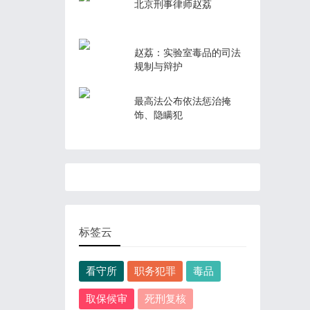
北京刑事律师赵荔
赵荔：实验室毒品的司法
规制与辩护
最高法公布依法惩治掩
饰、隐瞒犯
标签云
看守所
职务犯罪
毒品
取保候审
死刑复核