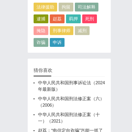
法律援助
拘留
司法解释
逮捕
赵荔
羁押
死刑
掩隐
刑事律师
减刑
诈骗
申诉
猜你喜欢
中华人民共和国刑事诉讼法（2024
年最新版）
中华人民共和国刑法修正案（六）
（2006）
中华人民共和国刑法修正案（十
一）（2021）
赵荔：“电信定向诈骗”岂能一抓了