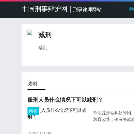
中国刑事辩护网 |
网
刑事律师网站
减刑
减刑
减刑
服刑人员什么情况下可以减刑？
问答
刑法规定被判处管制
教育改造，确有悔改
2024-02-06