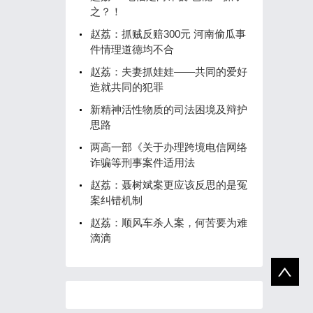
之？！
赵荔：抓贼反赔300元 河南偷瓜事
件情理道德均不合
赵荔：夫妻抓娃娃——共同的爱好
造就共同的犯罪
新精神活性物质的司法困境及辩护
思路
两高一部《关于办理跨境电信网络
诈骗等刑事案件适用法
赵荔：聂树斌案更应该反思的是冤
案纠错机制
赵荔：顺风车杀人案，何苦要为难
滴滴